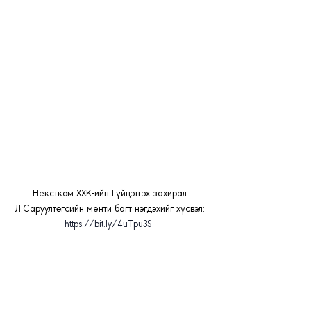
Некстком ХХК-ийн Гүйцэтгэх захирал 
Л.Саруултөгсийн менти багт нэгдэхийг хүсвэл: 
https://bit.ly/4uTpu3S