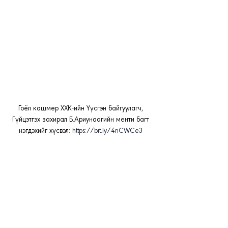
Гоёл кашмер ХХК-ийн Үүсгэн байгуулагч, 
Гүйцэтгэх захирал Б.Ариунаагийн менти багт 
нэгдэхийг хүсвэл: 
https://bit.ly/4nCWCe3