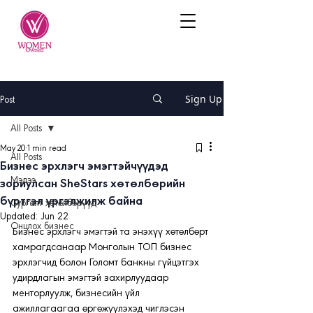
Post
Sign Up
All Posts
May 20
1 min read
All Posts
Бизнес эрхлэгч эмэгтэйчүүдэд
Мэдээ
зориулсан SheStars хөтөлбөрийн
бүртгэл үргэлжилж байна
Сургалт хөтөлбөрүүд
Updated:
Jun 22
Онцлох бизнес
Бизнес эрхлэгч эмэгтэй та энэхүү хөтөлбөрт 
хамрагдсанаар Монголын ТОП бизнес 
эрхлэгчид болон Голомт банкны гүйцэтгэх 
удирдлагын эмэгтэй захирлуудаар 
менторлуулж, бизнесийн үйл 
ажиллагаагаа өргөжүүлэхэд чиглэсэн 