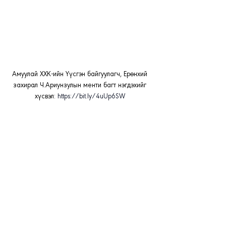
Амуулай ХХК-ийн Үүсгэн байгуулагч, Ерөнхий 
захирал Ч.Ариунзулын менти багт нэгдэхийг 
хүсвэл: 
https://bit.ly/4uUp6SW