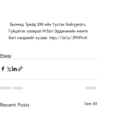
Биомед Трейд ХХК-ийн Үүсгэн байгуулагч, 
Гүйцэтгэх захирал М.Бат-Эрдэнэнийн менти 
багт нэгдэхийг хүсвэл: 
https://bit.ly/3PMPhvK
Мэдээ
See All
Recent Posts