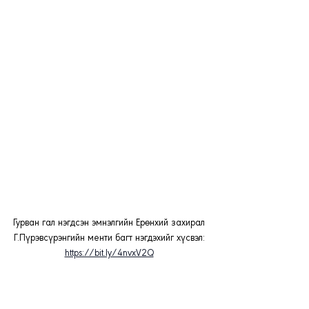
Гурван гал нэгдсэн эмнэлгийн Ерөнхий захирал 
Г.Пүрэвсүрэнгийн менти багт нэгдэхийг хүсвэл: 
https://bit.ly/4nvxV2Q