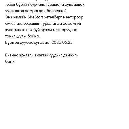
төрөл бүрийн сургалт, туршлага хуваалцах 
уулзалтад хамрагдах боломжтой.
Энэ жилийн SheStars хөтөлбөрт ментороор 
ажиллаж, өөрсдийн туршлагаа харамгүй 
хуваалцах гэж буй эрхэм менторуудаа 
танилцуулж байна.
Бүртгэл дуусах хугацаа: 2026.05.25
Бизнес эрхлэгч эмэгтэйчүүдийг дэмжигч 
банк