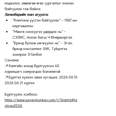
мэдээлэл, зөвлөгөө өгөх сургалтыг зохион 
байгуулах гэж байна.
Хөтөлбөрийн товч агуулга:
“Компани үүсгэн байгуулах” – УБЕГ-ын 
мэргэжилтэн
“Мөнгө санхүүгээ удирдах нь” – 
СЭЗИС, Ахлах багш Ч.Өнөржаргал
“Брэнд бүтээж хөгжүүлэх нь” – Эган 
брэнд консалтинг ХХК,  Гүйцэтгэх 
захирал Э.Ганбат
Санамж:
📌Хамгийн эхэнд бүртгүүлсэн 40 
харилцагч хамрагдах боломжтой
📌Бүртгэл хүлээн авах хугацаа: 2026.06.15-
2026.06.21 хүртэл
Бүртгүүлэх холбоос: 
https://www.surveymonkey.com/r/StartUpPra
ctices2026