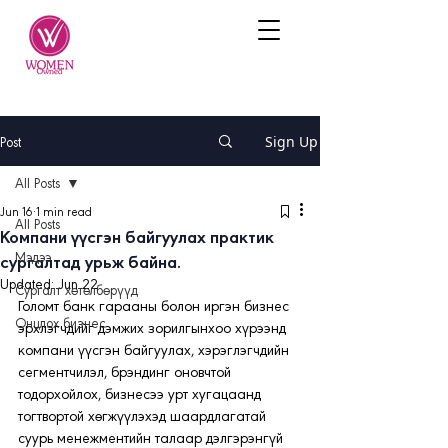
Post
Sign Up
All Posts
Jun 16
1 min read
All Posts
Компани үүсгэн байгуулах практик
Мэдээ
сургалтад урьж байна.
Updated:
Jun 22
Сургалт хөтөлбөрүүд
Голомт банк гарааны болон иргэн бизнес 
Онцлох бизнес
эрхлэгчдийг дэмжих зорилгынхоо хүрээнд 
компани үүсгэн байгуулах, хэрэглэгчдийн 
сегментчилэл, брэндинг оновчтой 
тодорхойлох, бизнесээ урт хугацаанд 
тогтвортой хөгжүүлэхэд шаардлагатай 
суурь менежментийн талаар дэлгэрэнгүй 